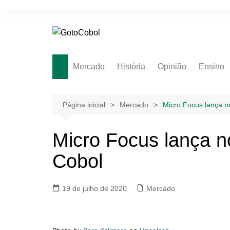
Ir
para
o
conteúdo
Mercado
História
Opinião
Ensino
Área do 
Introduç
Página inicial
Mercado
Micro Focus lança n
Mainfra
COBOL: 
Micro Focus lança n
Avança
Cobol
19 de julho de 2020
Mercado