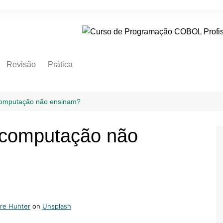
Revisão
Prática
Aluno
Perguntas para Entrevistas
de Nível Júnior ou Pleno
ão à Plataforma
computação não ensinam?
me
Perguntas para Entrevistas
de Nível Sênior
Do Básico ao
 computação não
do
re Hunter
on
Unsplash