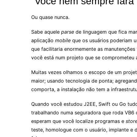
“Você nem sempre fará 
Ou quase nunca.
Sabe aquele
parse
de linguagem que fica ma
aplicação
mobile
que os usuários poderiam us
que facilitaria enormemente as manutenções f
você está num projeto que se comprometeu a 
Muitas vezes olhamos o escopo de um projet
maior; usando tecnologia de ponta; agregand
comporta, a instalação não tem a infraestrutu
Quando você estudou J2EE, Swift ou Go tudo
trabalhando numa seguradora que roda VB6 
esperam que você localize programas e
stor
teste, homologue com o usuário, implante e 