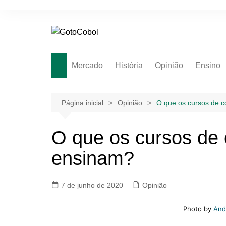
Ir
para
o
conteúdo
Mercado
História
Opinião
Ensino
Área do 
Introduç
Página inicial
Opinião
O que os cursos de 
Mainfra
COBOL: 
O que os cursos de
Avança
ensinam?
7 de junho de 2020
Opinião
Photo by
And