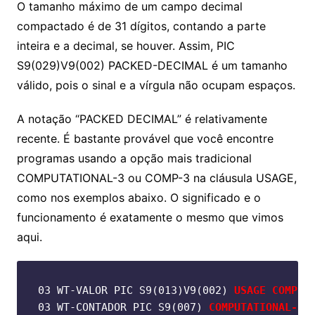
O tamanho máximo de um campo decimal
compactado é de 31 dígitos, contando a parte
inteira e a decimal, se houver. Assim, PIC
S9(029)V9(002) PACKED-DECIMAL é um tamanho
válido, pois o sinal e a vírgula não ocupam espaços.
A notação “PACKED DECIMAL” é relativamente
recente. É bastante provável que você encontre
programas usando a opção mais tradicional
COMPUTATIONAL-3 ou COMP-3 na cláusula USAGE,
como nos exemplos abaixo. O significado e o
funcionamento é exatamente o mesmo que vimos
aqui.
03 WT-VALOR PIC S9(013)V9(002) 
USAGE COMP-3
03 WT-CONTADOR PIC S9(007) 
COMPUTATIONAL-3
 