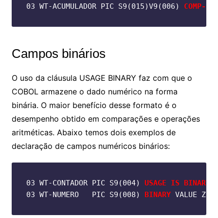
03 WT-ACUMULADOR PIC S9(015)V9(006) 
COMP-3
 
Campos binários
O uso da cláusula USAGE BINARY faz com que o
COBOL armazene o dado numérico na forma
binária. O maior benefício desse formato é o
desempenho obtido em comparações e operações
aritméticas. Abaixo temos dois exemplos de
declaração de campos numéricos binários:
03 WT-CONTADOR PIC S9(004) 
USAGE IS BINARY
 
03 WT-NUMERO   PIC S9(008) 
BINARY
 VALUE ZER