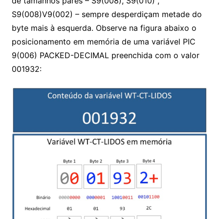
de tamanhos pares – S9(008), S9(010) ,
S9(008)V9(002) – sempre desperdiçam metade do
byte mais à esquerda. Observe na figura abaixo o
posicionamento em memória de uma variável PIC
9(006) PACKED-DECIMAL preenchida com o valor
001932: