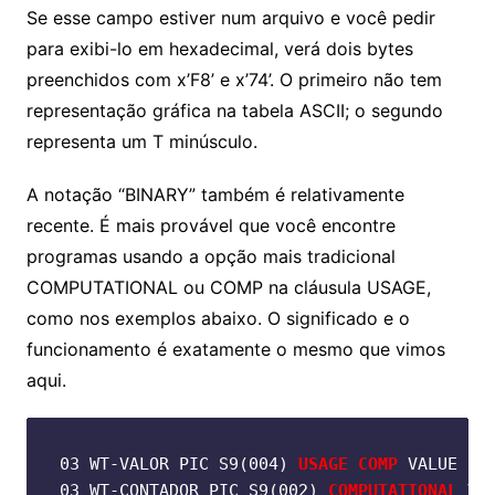
Se esse campo estiver num arquivo e você pedir
para exibi-lo em hexadecimal, verá dois bytes
preenchidos com x’F8’ e x’74’. O primeiro não tem
representação gráfica na tabela ASCII; o segundo
representa um T minúsculo.
A notação “BINARY” também é relativamente
recente. É mais provável que você encontre
programas usando a opção mais tradicional
COMPUTATIONAL ou COMP na cláusula USAGE,
como nos exemplos abaixo. O significado e o
funcionamento é exatamente o mesmo que vimos
aqui.
03 WT-VALOR PIC S9(004) 
USAGE COMP
 VALUE ZER
03 WT-CONTADOR PIC S9(002) 
COMPUTATIONAL
 VAL