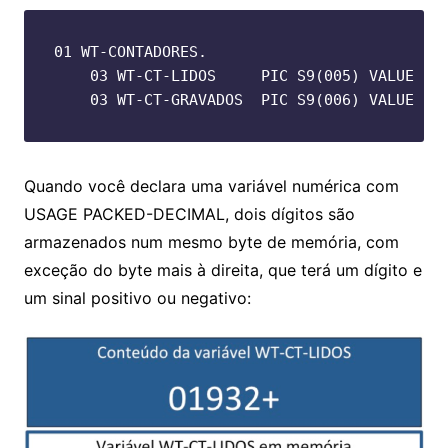
01 WT-CONTADORES.

    03 WT-CT-LIDOS     PIC S9(005) VALUE ZE
    03 WT-CT-GRAVADOS  PIC S9(006) VALUE ZE
Quando você declara uma variável numérica com
USAGE PACKED-DECIMAL, dois dígitos são
armazenados num mesmo byte de memória, com
exceção do byte mais à direita, que terá um dígito e
um sinal positivo ou negativo: