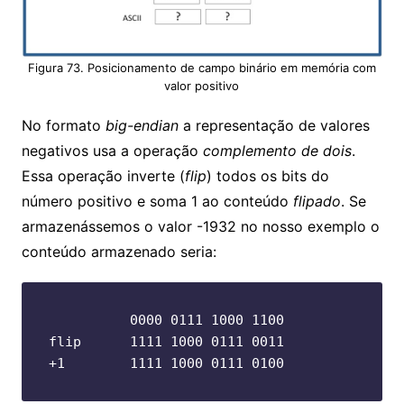
Figura 73. Posicionamento de campo binário em memória com
valor positivo
No formato
big-endian
a representação de valores
negativos usa a operação
complemento de dois
.
Essa operação inverte (
flip
) todos os bits do
número positivo e soma 1 ao conteúdo
flipado
. Se
armazenássemos o valor -1932 no nosso exemplo o
conteúdo armazenado seria:
          0000 0111 1000 1100

flip      1111 1000 0111 0011

+1        1111 1000 0111 0100