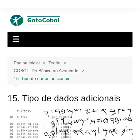
Ir
para
o
conteúdo
Página inicial
Teoria
COBOL: Do Básico ao Avançado
15. Tipo de dados adicionais
15. Tipo de dados adicionais