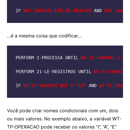
IF 
NOT CRA0201-FIM-DE-ARQUIVO
 AND 
NOT CRA02
…é a mesma coisa que codificar…
PERFORM 2-PROCESSA UNTIL 
WT-ST-CRA0201 = “1
PERFORM 21-LE-REGISTROS UNTIL 
WT-ST-CRA0201
IF 
WT-ST-CRA0201 NOT = “10”
 AND 
WT-ST-CRA02
Você pode criar nomes condicionais com um, dois
ou mais valores. No exemplo abaixo, a variável WT-
TP-OPERACAO pode receber os valores “I”, “A”, “E”